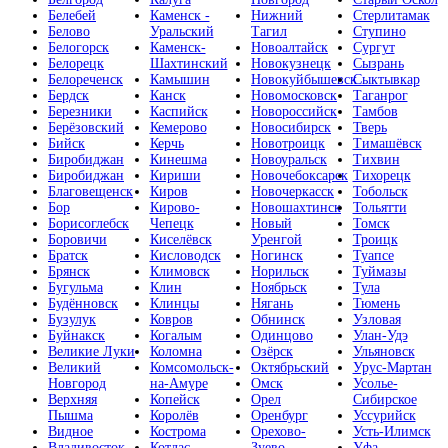
Белебей
Каменск -
Нижний
Стерлитамак
Белово
Уральский
Тагил
Ступино
Белогорск
Каменск-
Новоалтайск
Сургут
Белорецк
Шахтинский
Новокузнецк
Сызрань
Белореченск
Камышин
Новокуйбышевск
Сыктывкар
Бердск
Канск
Новомосковск
Таганрог
Березники
Каспийск
Новороссийск
Тамбов
Берёзовский
Кемерово
Новосибирск
Тверь
Бийск
Керчь
Новотроицк
Тимашёвск
Биробиджан
Кинешма
Новоуральск
Тихвин
Биробиджан
Кириши
Новочебоксарск
Тихорецк
Благовещенск
Киров
Новочеркасск
Тобольск
Бор
Кирово-
Новошахтинск
Тольятти
Борисоглебск
Чепецк
Новый
Томск
Боровичи
Киселёвск
Уренгой
Троицк
Братск
Кисловодск
Ногинск
Туапсе
Брянск
Климовск
Норильск
Туймазы
Бугульма
Клин
Ноябрьск
Тула
Будённовск
Клинцы
Нягань
Тюмень
Бузулук
Ковров
Обнинск
Узловая
Буйнакск
Когалым
Одинцово
Улан-Удэ
Великие Луки
Коломна
Озёрск
Ульяновск
Великий
Комсомольск-
Октябрьский
Урус-Мартан
Новгород
на-Амуре
Омск
Усолье-
Верхняя
Копейск
Орел
Сибирское
Пышма
Королёв
Оренбург
Уссурийск
Видное
Кострома
Орехово-
Усть-Илимск
Владивосток
Котлас
Зуево
Уфа