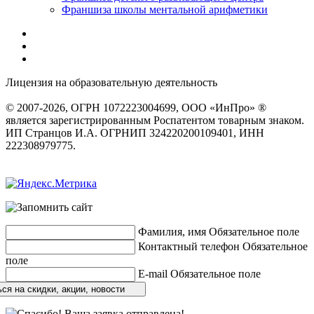
Франшиза школы ментальной арифметики
Лицензия на образовательную деятельность
серия 22Л01 №
0002491
© 2007-2026, ОГРН 1072223004699, ООО «ИнПро» ®
является зарегистрированным Роспатентом товарным знаком.
ИП Странцов И.А. ОГРНИП 324220200109401, ИНН
222308979775.
Разработка сайтов
веб-студия «Rouks»
Фамилия, имя
Обязательное поле
Контактный телефон
Обязательное
поле
E-mail
Обязательное поле
ся на скидки, акции, новости