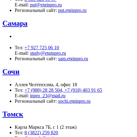
E-mail:
put@etginpro.ru
Региональный сайт:
put.etginpro.ru
Самара
Тел:
+7 927 725 06 10
E-mail:
study@etginpro.ru
Региональный сайт:
sam.etginpro.ru
Сочи
Аллея Челтенхэма, 4, офис 18
Тел:
+7 (988) 28 28 504, +7 (918) 403 91 65
E-mail:
inpro_23@mail.ru
Региональный сайт:
sochi.etginpro.ru
Томск
Карла Маркса 7Б, с 1 (2 этаж)
Тел:
8 (3822) 259 820