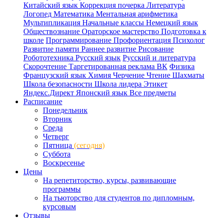
Китайский язык
Коррекция почерка
Литература
Логопед
Математика
Ментальная арифметика
Мультипликация
Начальные классы
Немецкий язык
Обществознание
Ораторское мастерство
Подготовка к
школе
Программирование
Профориентация
Психолог
Развитие памяти
Раннее развитие
Рисование
Робототехника
Русский язык
Русский и литература
Скорочтение
Таргетированная реклама ВК
Физика
Французский язык
Химия
Черчение
Чтение
Шахматы
Школа безопасности
Школа лидера
Этикет
Яндекс.Директ
Японский язык
Все предметы
Расписание
Понедельник
Вторник
Среда
Четверг
Пятница
(сегодня)
Суббота
Воскресенье
Цены
На репетиторство, курсы, развивающие
программы
На тьюторство для студентов по дипломным,
курсовым
Отзывы