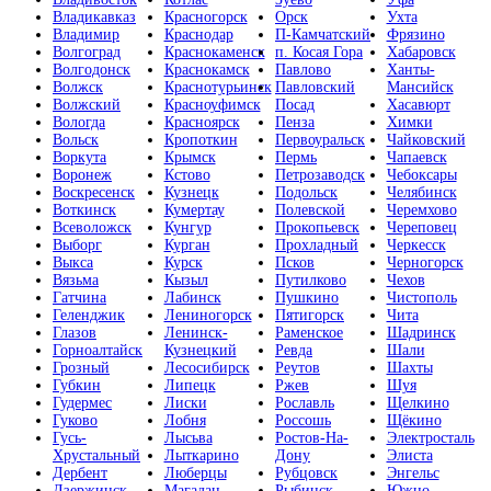
Владикавказ
Красногорск
Орск
Ухта
Владимир
Краснодар
П-Камчатский
Фрязино
Волгоград
Краснокаменск
п. Косая Гора
Хабаровск
Волгодонск
Краснокамск
Павлово
Ханты-
Волжск
Краснотурьинск
Павловский
Мансийск
Волжский
Красноуфимск
Посад
Хасавюрт
Вологда
Красноярск
Пенза
Химки
Вольск
Кропоткин
Первоуральск
Чайковский
Воркута
Крымск
Пермь
Чапаевск
Воронеж
Кстово
Петрозаводск
Чебоксары
Воскресенск
Кузнецк
Подольск
Челябинск
Воткинск
Кумертау
Полевской
Черемхово
Всеволожск
Кунгур
Прокопьевск
Череповец
Выборг
Курган
Прохладный
Черкесск
Выкса
Курск
Псков
Черногорск
Вязьма
Кызыл
Путилково
Чехов
Гатчина
Лабинск
Пушкино
Чистополь
Геленджик
Лениногорск
Пятигорск
Чита
Глазов
Ленинск-
Раменское
Шадринск
Горноалтайск
Кузнецкий
Ревда
Шали
Грозный
Лесосибирск
Реутов
Шахты
Губкин
Липецк
Ржев
Шуя
Гудермес
Лиски
Рославль
Щелкино
Гуково
Лобня
Россошь
Щёкино
Гусь-
Лысьва
Ростов-На-
Электросталь
Хрустальный
Лыткарино
Дону
Элиста
Дербент
Люберцы
Рубцовск
Энгельс
Дзержинск
Магадан
Рыбинск
Южно-