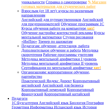
уникальности
Справка о самопроверке
✎ Магазин
готовых материалов для студенческих работ
Взрослым (от 18 лет): курсы по различным
направлениям
Английский для путешественников
Английский
для предпринимателей
Обучение программам 1С
Курсы обучения работе на компьютере
хит!
Обучение настройке контекстной рекламы
Курсы
ментальной математики
Студия рисования
«ИнПро»
Тренер по шахматам
Педагогам: обучение, аттестация, работа
Дополнительное обучение и работа
Методика
скорочтения
Рабочие программы учителям
Методика ментальной арифметики I уровень
Методика ментальной арифметики II уровень
Сертификация по ментальной арифметике
хит!
Организациям: корпоративное обучение,
партнёрство
Практический Яндекс Директ
Корпоративный
английский
Английский для бизнеса
Корпоративный немецкий
Корпоративный
французский
Корпоративный китайский
Педагоги
1С:Бухгалтерия
Английский язык
Биология
География
Геометрия
Информатика
Испанский язык
История