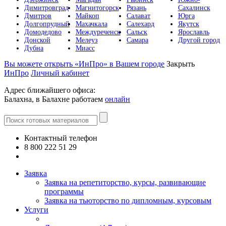
Димитровград
Магнитогорск
Рязань
Сахалинск
Дмитров
Майкоп
Салават
Юрга
Долгопрудный
Махачкала
Салехард
Якутск
Домодедово
Междуреченск
Сальск
Ярославль
Донской
Мелеуз
Самара
Другой город
Дубна
Миасс
Вы можете открыть «ИнПро» в Вашем городе
Закрыть
ИнПро
Личный кабинет
Адрес ближайшего офиса:
Балахна, в Балахне работаем
онлайн
Контактный телефон
8 800 222 51 29
Все контакты
Заявка
Заявка на репетиторство, курсы, развивающие
программы
Заявка на тьюторство по дипломным, курсовым
Услуги