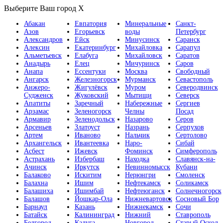
Выберите Ваш город
X
Абакан
Евпатория
Минеральные
Санкт-
Азов
Егорьевск
воды
Петербург
Александров
Ейск
Минусинск
Саранск
Алексин
Екатеринбург
Михайловка
Сарапул
Альметьевск
Елабуга
Михайловск
Саратов
Анадырь
Елец
Мичуринск
Саров
Анапа
Ессентуки
Москва
Свободный
Ангарск
Железногорск
Мурманск
Севастополь
Анжеро-
Жигулёвск
Муром
Северодвинск
Судженск
Жуковский
Мытищи
Северск
Апатиты
Заречный
Набережные
Сергиев
Арзамас
Зеленогорск
Челны
Посад
Армавир
Зеленодольск
Назарово
Серов
Арсеньев
Златоуст
Назрань
Серпухов
Артем
Иваново
Нальчик
Сертолово
Архангельск
Ивантеевка
Наро-
Сибай
Асбест
Ижевск
Фоминск
Симферополь
Астрахань
Избербаш
Находка
Славянск-на-
Ачинск
Иркутск
Невинномысск
Кубани
Балаково
Искитим
Нерюнгри
Смоленск
Балахна
Ишим
Нефтекамск
Соликамск
Балашиха
Ишимбай
Нефтеюганск
Солнечногорск
Балашов
Йошкар-Ола
Нижневартовск
Сосновый Бор
Барнаул
Казань
Нижнекамск
Сочи
Батайск
Калининград
Нижний
Ставрополь
Белгород
Калуга
Новгород
Старый Оскол