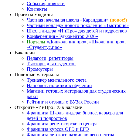
События, новости
Контакты
Проекты холдинга
Частная начальная школа «Карандаши»
(новое!)
Частный колледж нового поколения «Тьютория»
Школа лидера «ИнПро» для детей и подростков
Конференция «Эдьюкейтор-2026»
Порталы
«Дошкольник.про»
,
«Школьник.про»
,
«Студентус.про»
Вакансии
Педагоги, репетиторы
Тьюторы для студентов
Промоутеры
Полезные материалы
Тренажер ментального счета
Наш блог: новинки в обучении
Магазин готовых материалов для студенческих
работ
Рейтинг и отзывы о ВУЗах России
Откройте «ИнПро» ® в Балахне
Франшиза Школы лидера: бизнес, карьера для
детей и подростков
Франшиза репетиторского центра
Франшиза курсов ОГЭ и ЕГЭ
Франшиза детского развивающего центра