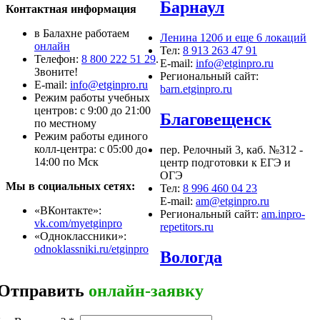
Барнаул
Контактная информация
в Балахне работаем
Ленина 120б и еще 6 локаций
онлайн
Тел:
8 913 263 47 91
Телефон:
8 800 222 51 29
.
E-mail:
info@etginpro.ru
Звоните!
Региональный сайт:
Е-mail:
info@etginpro.ru
barn.etginpro.ru
Режим работы учебных
центров: с 9:00 до 21:00
Благовещенск
по местному
Режим работы единого
колл-центра: с 05:00 до
пер. Релочный 3, каб. №312 -
14:00 по Мск
центр подготовки к ЕГЭ и
ОГЭ
Мы в социальных сетях:
Тел:
8 996 460 04 23
E-mail:
am@etginpro.ru
«ВКонтакте»:
Региональный сайт:
am.inpro-
vk.com/myetginpro
repetitors.ru
«Одноклассники»:
odnoklassniki.ru/etginpro
Вологда
Отправить
онлайн-заявку