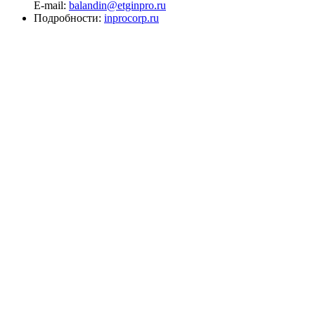
E-mail:
balandin@etginpro.ru
Подробности:
inprocorp.ru