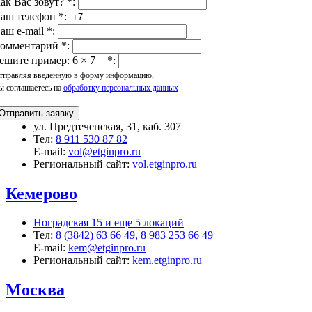
ак Вас зовут?
*
:
аш телефон
*
:
аш e-mail
*
:
омментарий
*
:
ешите пример: 6 × 7 =
*
:
тправляя введенную в форму информацию,
ы соглашаетесь на
обработку персональных данных
Отправить заявку
ул. Предтеченская, 31, каб. 307
Тел:
8 911 530 87 82
E-mail:
vol@etginpro.ru
Региональный сайт:
vol.etginpro.ru
Кемерово
Ноградская 15 и еще 5 локаций
Тел:
8 (3842) 63 66 49, 8 983 253 66 49
E-mail:
kem@etginpro.ru
Региональный сайт:
kem.etginpro.ru
Москва