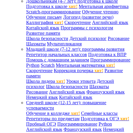
Дошкольникам (4-7 лет): подготовка к школе
Подготовка к школе
хит!
Ментальная арифметика
Scratch-программирование
Обучение чтению
Обучение письму
Логопед (развитие речи)
Каллиграфия
хит!
Скорочтение
Английский язык
Китайский язык
Программы с психологом
Развитие памяти
Школа безопасности
Детский психолог
Рисование
Шахматы
Мультипликация
Младшей школе (7-12 лет): программы развития
Репетитор начальных классов
Подготовка к ВПР
Помощь с домашним заданием
Программирование
Python
Scratch
Ментальная математика
хит!
Скорочтение
Коррекция почерка
хит!
Развитие
памяти
Школа лидера
хит!
Уроки этикета
Детский
психолог
Школа безопасности
Шахматы
Рисование
Английский язык
Французский язык
Немецкий язык
Китайский язык
Средней школе (12-15 лет): повышение
успеваемости
Обучение в колледже
хит!
Семейные классы
Репетиторы по предметам
Подготовка к ОГЭ
хит!
Пробный ОГЭ
Программирование
Python
Английский язык
Французский язык
Немецкий