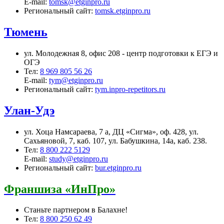
E-mail:
tomsk@etginpro.ru
Региональный сайт:
tomsk.etginpro.ru
Тюмень
ул. Молодежная 8, офис 208 - центр подготовки к ЕГЭ и
ОГЭ
Тел:
8 969 805 56 26
E-mail:
tym@etginpro.ru
Региональный сайт:
tym.inpro-repetitors.ru
Улан-Удэ
ул. Хоца Намсараева, 7 а, ДЦ «Сигма», оф. 428, ул.
Сахьяновой, 7, каб. 107, ул. Бабушкина, 14а, каб. 238.
Тел:
8 800 222 5129
E-mail:
study@etginpro.ru
Региональный сайт:
bur.etginpro.ru
Франшиза «ИнПро»
Станьте партнером в Балахне!
Тел:
8 800 250 62 49