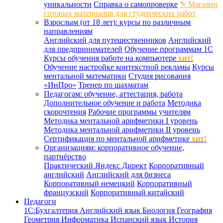
уникальности
Справка о самопроверке
✎ Магазин
готовых материалов для студенческих работ
Взрослым (от 18 лет): курсы по различным
направлениям
Английский для путешественников
Английский
для предпринимателей
Обучение программам 1С
Курсы обучения работе на компьютере
хит!
Обучение настройке контекстной рекламы
Курсы
ментальной математики
Студия рисования
«ИнПро»
Тренер по шахматам
Педагогам: обучение, аттестация, работа
Дополнительное обучение и работа
Методика
скорочтения
Рабочие программы учителям
Методика ментальной арифметики I уровень
Методика ментальной арифметики II уровень
Сертификация по ментальной арифметике
хит!
Организациям: корпоративное обучение,
партнёрство
Практический Яндекс Директ
Корпоративный
английский
Английский для бизнеса
Корпоративный немецкий
Корпоративный
французский
Корпоративный китайский
Педагоги
1С:Бухгалтерия
Английский язык
Биология
География
Геометрия
Информатика
Испанский язык
История