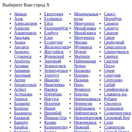
Выберите Ваш город
X
Абакан
Евпатория
Минеральные
Санкт-
Азов
Егорьевск
воды
Петербург
Александров
Ейск
Минусинск
Саранск
Алексин
Екатеринбург
Михайловка
Сарапул
Альметьевск
Елабуга
Михайловск
Саратов
Анадырь
Елец
Мичуринск
Саров
Анапа
Ессентуки
Москва
Свободный
Ангарск
Железногорск
Мурманск
Севастополь
Анжеро-
Жигулёвск
Муром
Северодвинск
Судженск
Жуковский
Мытищи
Северск
Апатиты
Заречный
Набережные
Сергиев
Арзамас
Зеленогорск
Челны
Посад
Армавир
Зеленодольск
Назарово
Серов
Арсеньев
Златоуст
Назрань
Серпухов
Артем
Иваново
Нальчик
Сертолово
Архангельск
Ивантеевка
Наро-
Сибай
Асбест
Ижевск
Фоминск
Симферополь
Астрахань
Избербаш
Находка
Славянск-на-
Ачинск
Иркутск
Невинномысск
Кубани
Балаково
Искитим
Нерюнгри
Смоленск
Балахна
Ишим
Нефтекамск
Соликамск
Балашиха
Ишимбай
Нефтеюганск
Солнечногорск
Балашов
Йошкар-Ола
Нижневартовск
Сосновый Бор
Барнаул
Казань
Нижнекамск
Сочи
Батайск
Калининград
Нижний
Ставрополь
Белгород
Калуга
Новгород
Старый Оскол