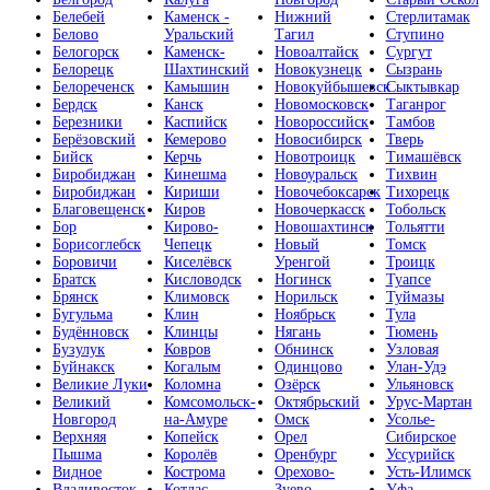
Белебей
Каменск -
Нижний
Стерлитамак
Белово
Уральский
Тагил
Ступино
Белогорск
Каменск-
Новоалтайск
Сургут
Белорецк
Шахтинский
Новокузнецк
Сызрань
Белореченск
Камышин
Новокуйбышевск
Сыктывкар
Бердск
Канск
Новомосковск
Таганрог
Березники
Каспийск
Новороссийск
Тамбов
Берёзовский
Кемерово
Новосибирск
Тверь
Бийск
Керчь
Новотроицк
Тимашёвск
Биробиджан
Кинешма
Новоуральск
Тихвин
Биробиджан
Кириши
Новочебоксарск
Тихорецк
Благовещенск
Киров
Новочеркасск
Тобольск
Бор
Кирово-
Новошахтинск
Тольятти
Борисоглебск
Чепецк
Новый
Томск
Боровичи
Киселёвск
Уренгой
Троицк
Братск
Кисловодск
Ногинск
Туапсе
Брянск
Климовск
Норильск
Туймазы
Бугульма
Клин
Ноябрьск
Тула
Будённовск
Клинцы
Нягань
Тюмень
Бузулук
Ковров
Обнинск
Узловая
Буйнакск
Когалым
Одинцово
Улан-Удэ
Великие Луки
Коломна
Озёрск
Ульяновск
Великий
Комсомольск-
Октябрьский
Урус-Мартан
Новгород
на-Амуре
Омск
Усолье-
Верхняя
Копейск
Орел
Сибирское
Пышма
Королёв
Оренбург
Уссурийск
Видное
Кострома
Орехово-
Усть-Илимск
Владивосток
Котлас
Зуево
Уфа