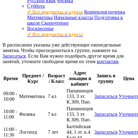
Русский язык
Физика
Суббота
✔ Все предметы и курсы
Коррекция почерка
Математика
Начальные классы
Подготовка к
школе
Скорочтение
Воскресенье
✔ Все предметы и курсы
В расписании указаны уже действующие еженедельные
занятия. Чтобы присоединиться к группе, нажмите на
Записаться
. Если Вам нужно подобрать другое время для
занятий, уточните свободное время по этим
контактам
.
Адрес
Предмет /
Возраст
Запись в
Время
локации и
Цена
Курс
/ Класс
группу
кабинет
Папанинцев
09:00 -
Математика
7 кл
133, 3 эт.
Записаться
Уточнит
10:00
К.309, Пап.
Папанинцев
10:00 -
Физика
7 кл
133, 3 эт.
Записаться
Уточнит
11:00
К.309, Пап.
Балтийская
11:00 -
Логопед
7 лет
44, 1 эт. к.4
Записаться
Уточнит
11:30
Балт.44