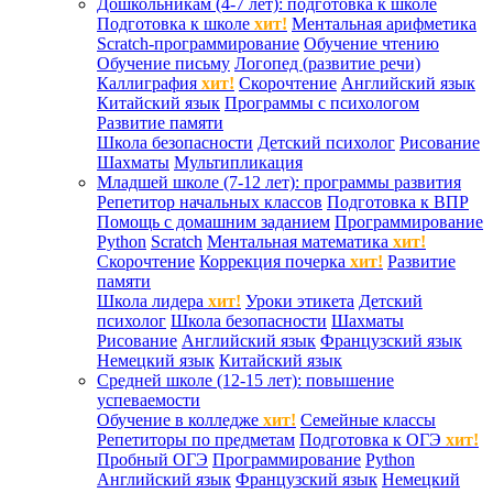
Дошкольникам (4-7 лет): подготовка к школе
Подготовка к школе
хит!
Ментальная арифметика
Scratch-программирование
Обучение чтению
Обучение письму
Логопед (развитие речи)
Каллиграфия
хит!
Скорочтение
Английский язык
Китайский язык
Программы с психологом
Развитие памяти
Школа безопасности
Детский психолог
Рисование
Шахматы
Мультипликация
Младшей школе (7-12 лет): программы развития
Репетитор начальных классов
Подготовка к ВПР
Помощь с домашним заданием
Программирование
Python
Scratch
Ментальная математика
хит!
Скорочтение
Коррекция почерка
хит!
Развитие
памяти
Школа лидера
хит!
Уроки этикета
Детский
психолог
Школа безопасности
Шахматы
Рисование
Английский язык
Французский язык
Немецкий язык
Китайский язык
Средней школе (12-15 лет): повышение
успеваемости
Обучение в колледже
хит!
Семейные классы
Репетиторы по предметам
Подготовка к ОГЭ
хит!
Пробный ОГЭ
Программирование
Python
Английский язык
Французский язык
Немецкий