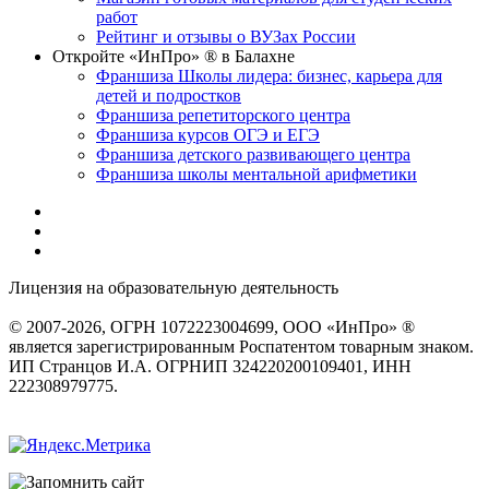
работ
Рейтинг и отзывы о ВУЗах России
Откройте «ИнПро» ® в Балахне
Франшиза Школы лидера: бизнес, карьера для
детей и подростков
Франшиза репетиторского центра
Франшиза курсов ОГЭ и ЕГЭ
Франшиза детского развивающего центра
Франшиза школы ментальной арифметики
Лицензия на образовательную деятельность
серия 22Л01 №
0002491
© 2007-2026, ОГРН 1072223004699, ООО «ИнПро» ®
является зарегистрированным Роспатентом товарным знаком.
ИП Странцов И.А. ОГРНИП 324220200109401, ИНН
222308979775.
Разработка сайтов
веб-студия «Rouks»