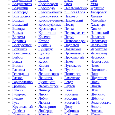
Владикавказ
Красногорск
Орск
Ухта
Владимир
Краснодар
П-Камчатский
Фрязино
Волгоград
Краснокаменск
п. Косая Гора
Хабаровск
Волгодонск
Краснокамск
Павлово
Ханты-
Волжск
Краснотурьинск
Павловский
Мансийск
Волжский
Красноуфимск
Посад
Хасавюрт
Вологда
Красноярск
Пенза
Химки
Вольск
Кропоткин
Первоуральск
Чайковский
Воркута
Крымск
Пермь
Чапаевск
Воронеж
Кстово
Петрозаводск
Чебоксары
Воскресенск
Кузнецк
Подольск
Челябинск
Воткинск
Кумертау
Полевской
Черемхово
Всеволожск
Кунгур
Прокопьевск
Череповец
Выборг
Курган
Прохладный
Черкесск
Выкса
Курск
Псков
Черногорск
Вязьма
Кызыл
Путилково
Чехов
Гатчина
Лабинск
Пушкино
Чистополь
Геленджик
Лениногорск
Пятигорск
Чита
Глазов
Ленинск-
Раменское
Шадринск
Горноалтайск
Кузнецкий
Ревда
Шали
Грозный
Лесосибирск
Реутов
Шахты
Губкин
Липецк
Ржев
Шуя
Гудермес
Лиски
Рославль
Щелкино
Гуково
Лобня
Россошь
Щёкино
Гусь-
Лысьва
Ростов-На-
Электросталь
Хрустальный
Лыткарино
Дону
Элиста
Дербент
Люберцы
Рубцовск
Энгельс
Дзержинск
Магадан
Рыбинск
Южно-