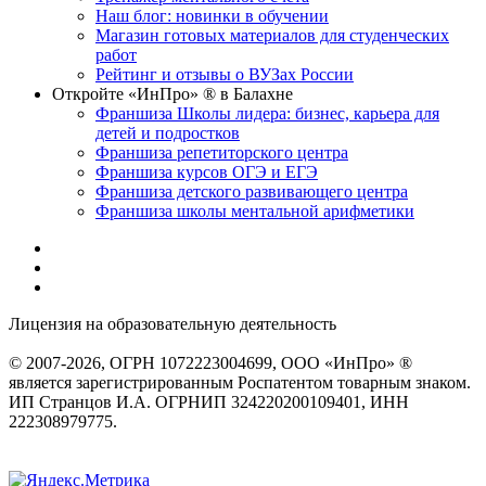
Наш блог: новинки в обучении
Магазин готовых материалов для студенческих
работ
Рейтинг и отзывы о ВУЗах России
Откройте «ИнПро» ® в Балахне
Франшиза Школы лидера: бизнес, карьера для
детей и подростков
Франшиза репетиторского центра
Франшиза курсов ОГЭ и ЕГЭ
Франшиза детского развивающего центра
Франшиза школы ментальной арифметики
Лицензия на образовательную деятельность
серия 22Л01 №
0002491
© 2007-2026, ОГРН 1072223004699, ООО «ИнПро» ®
является зарегистрированным Роспатентом товарным знаком.
ИП Странцов И.А. ОГРНИП 324220200109401, ИНН
222308979775.
Разработка сайтов
веб-студия «Rouks»