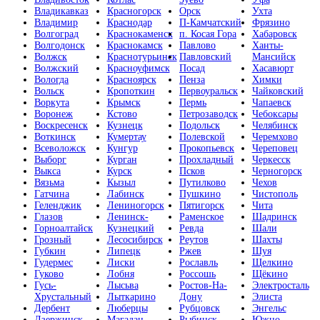
Владикавказ
Красногорск
Орск
Ухта
Владимир
Краснодар
П-Камчатский
Фрязино
Волгоград
Краснокаменск
п. Косая Гора
Хабаровск
Волгодонск
Краснокамск
Павлово
Ханты-
Волжск
Краснотурьинск
Павловский
Мансийск
Волжский
Красноуфимск
Посад
Хасавюрт
Вологда
Красноярск
Пенза
Химки
Вольск
Кропоткин
Первоуральск
Чайковский
Воркута
Крымск
Пермь
Чапаевск
Воронеж
Кстово
Петрозаводск
Чебоксары
Воскресенск
Кузнецк
Подольск
Челябинск
Воткинск
Кумертау
Полевской
Черемхово
Всеволожск
Кунгур
Прокопьевск
Череповец
Выборг
Курган
Прохладный
Черкесск
Выкса
Курск
Псков
Черногорск
Вязьма
Кызыл
Путилково
Чехов
Гатчина
Лабинск
Пушкино
Чистополь
Геленджик
Лениногорск
Пятигорск
Чита
Глазов
Ленинск-
Раменское
Шадринск
Горноалтайск
Кузнецкий
Ревда
Шали
Грозный
Лесосибирск
Реутов
Шахты
Губкин
Липецк
Ржев
Шуя
Гудермес
Лиски
Рославль
Щелкино
Гуково
Лобня
Россошь
Щёкино
Гусь-
Лысьва
Ростов-На-
Электросталь
Хрустальный
Лыткарино
Дону
Элиста
Дербент
Люберцы
Рубцовск
Энгельс
Дзержинск
Магадан
Рыбинск
Южно-