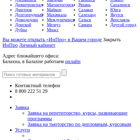
Димитровград
Магнитогорск
Рязань
Сахалинск
Дмитров
Майкоп
Салават
Юрга
Долгопрудный
Махачкала
Салехард
Якутск
Домодедово
Междуреченск
Сальск
Ярославль
Донской
Мелеуз
Самара
Другой город
Дубна
Миасс
Вы можете открыть «ИнПро» в Вашем городе
Закрыть
ИнПро
Личный кабинет
Адрес ближайшего офиса:
Балахна, в Балахне работаем
онлайн
Контактный телефон
8 800 222 51 29
Все контакты
Заявка
Заявка на репетиторство, курсы, развивающие
программы
Заявка на тьюторство по дипломным, курсовым
Услуги