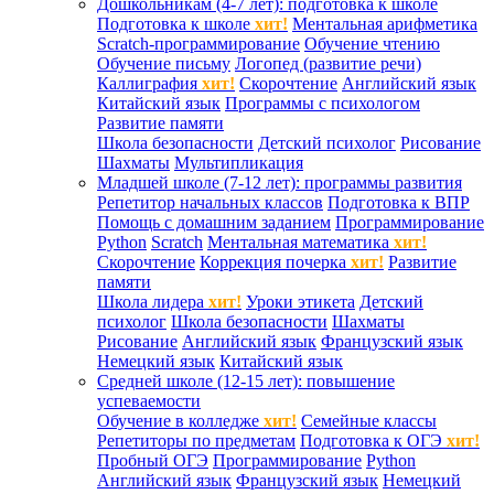
Дошкольникам (4-7 лет): подготовка к школе
Подготовка к школе
хит!
Ментальная арифметика
Scratch-программирование
Обучение чтению
Обучение письму
Логопед (развитие речи)
Каллиграфия
хит!
Скорочтение
Английский язык
Китайский язык
Программы с психологом
Развитие памяти
Школа безопасности
Детский психолог
Рисование
Шахматы
Мультипликация
Младшей школе (7-12 лет): программы развития
Репетитор начальных классов
Подготовка к ВПР
Помощь с домашним заданием
Программирование
Python
Scratch
Ментальная математика
хит!
Скорочтение
Коррекция почерка
хит!
Развитие
памяти
Школа лидера
хит!
Уроки этикета
Детский
психолог
Школа безопасности
Шахматы
Рисование
Английский язык
Французский язык
Немецкий язык
Китайский язык
Средней школе (12-15 лет): повышение
успеваемости
Обучение в колледже
хит!
Семейные классы
Репетиторы по предметам
Подготовка к ОГЭ
хит!
Пробный ОГЭ
Программирование
Python
Английский язык
Французский язык
Немецкий