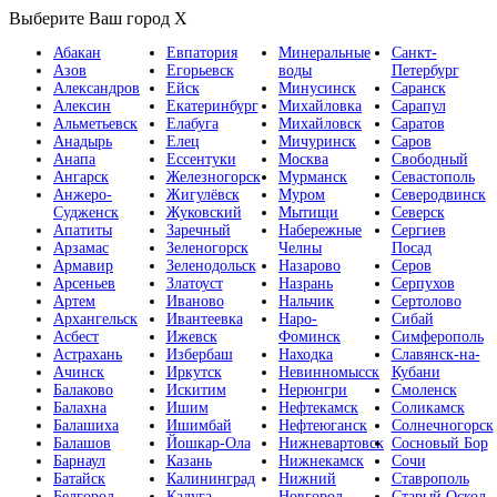
Выберите Ваш город
X
Абакан
Евпатория
Минеральные
Санкт-
Азов
Егорьевск
воды
Петербург
Александров
Ейск
Минусинск
Саранск
Алексин
Екатеринбург
Михайловка
Сарапул
Альметьевск
Елабуга
Михайловск
Саратов
Анадырь
Елец
Мичуринск
Саров
Анапа
Ессентуки
Москва
Свободный
Ангарск
Железногорск
Мурманск
Севастополь
Анжеро-
Жигулёвск
Муром
Северодвинск
Судженск
Жуковский
Мытищи
Северск
Апатиты
Заречный
Набережные
Сергиев
Арзамас
Зеленогорск
Челны
Посад
Армавир
Зеленодольск
Назарово
Серов
Арсеньев
Златоуст
Назрань
Серпухов
Артем
Иваново
Нальчик
Сертолово
Архангельск
Ивантеевка
Наро-
Сибай
Асбест
Ижевск
Фоминск
Симферополь
Астрахань
Избербаш
Находка
Славянск-на-
Ачинск
Иркутск
Невинномысск
Кубани
Балаково
Искитим
Нерюнгри
Смоленск
Балахна
Ишим
Нефтекамск
Соликамск
Балашиха
Ишимбай
Нефтеюганск
Солнечногорск
Балашов
Йошкар-Ола
Нижневартовск
Сосновый Бор
Барнаул
Казань
Нижнекамск
Сочи
Батайск
Калининград
Нижний
Ставрополь
Белгород
Калуга
Новгород
Старый Оскол