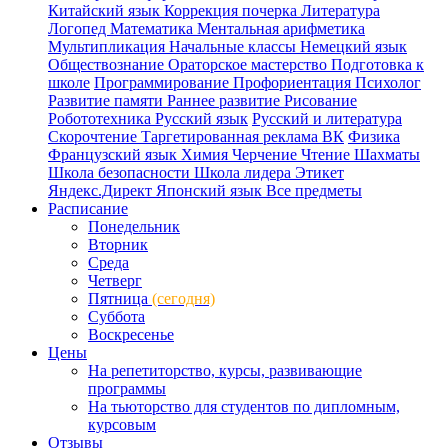
Китайский язык
Коррекция почерка
Литература
Логопед
Математика
Ментальная арифметика
Мультипликация
Начальные классы
Немецкий язык
Обществознание
Ораторское мастерство
Подготовка к
школе
Программирование
Профориентация
Психолог
Развитие памяти
Раннее развитие
Рисование
Робототехника
Русский язык
Русский и литература
Скорочтение
Таргетированная реклама ВК
Физика
Французский язык
Химия
Черчение
Чтение
Шахматы
Школа безопасности
Школа лидера
Этикет
Яндекс.Директ
Японский язык
Все предметы
Расписание
Понедельник
Вторник
Среда
Четверг
Пятница
(сегодня)
Суббота
Воскресенье
Цены
На репетиторство, курсы, развивающие
программы
На тьюторство для студентов по дипломным,
курсовым
Отзывы