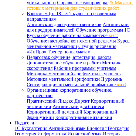
уникальности
Справка о самопроверке
✎ Магазин
готовых материалов для студенческих работ
Взрослым (от 18 лет): курсы по различным
направлениям
Английский для путешественников
Английский
для предпринимателей
Обучение программам 1С
Курсы обучения работе на компьютере
хит!
Обучение настройке контекстной рекламы
Курсы
ментальной математики
Студия рисования
«ИнПро»
Тренер по шахматам
Педагогам: обучение, аттестация, работа
Дополнительное обучение и работа
Методика
скорочтения
Рабочие программы учителям
Методика ментальной арифметики I уровень
Методика ментальной арифметики II уровень
Сертификация по ментальной арифметике
хит!
Организациям: корпоративное обучение,
партнёрство
Практический Яндекс Директ
Корпоративный
английский
Английский для бизнеса
Корпоративный немецкий
Корпоративный
французский
Корпоративный китайский
Педагоги
1С:Бухгалтерия
Английский язык
Биология
География
Геометрия
Информатика
Испанский язык
История