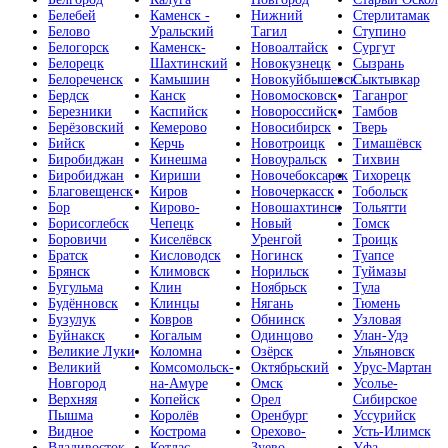
Белебей
Каменск -
Нижний
Стерлитамак
Белово
Уральский
Тагил
Ступино
Белогорск
Каменск-
Новоалтайск
Сургут
Белорецк
Шахтинский
Новокузнецк
Сызрань
Белореченск
Камышин
Новокуйбышевск
Сыктывкар
Бердск
Канск
Новомосковск
Таганрог
Березники
Каспийск
Новороссийск
Тамбов
Берёзовский
Кемерово
Новосибирск
Тверь
Бийск
Керчь
Новотроицк
Тимашёвск
Биробиджан
Кинешма
Новоуральск
Тихвин
Биробиджан
Кириши
Новочебоксарск
Тихорецк
Благовещенск
Киров
Новочеркасск
Тобольск
Бор
Кирово-
Новошахтинск
Тольятти
Борисоглебск
Чепецк
Новый
Томск
Боровичи
Киселёвск
Уренгой
Троицк
Братск
Кисловодск
Ногинск
Туапсе
Брянск
Климовск
Норильск
Туймазы
Бугульма
Клин
Ноябрьск
Тула
Будённовск
Клинцы
Нягань
Тюмень
Бузулук
Ковров
Обнинск
Узловая
Буйнакск
Когалым
Одинцово
Улан-Удэ
Великие Луки
Коломна
Озёрск
Ульяновск
Великий
Комсомольск-
Октябрьский
Урус-Мартан
Новгород
на-Амуре
Омск
Усолье-
Верхняя
Копейск
Орел
Сибирское
Пышма
Королёв
Оренбург
Уссурийск
Видное
Кострома
Орехово-
Усть-Илимск
Владивосток
Котлас
Зуево
Уфа