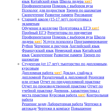
язык
Китайский язык
Школа лидера
хит!
Профориентация
Помощь с выбором вуза
Психолог для подростков
Тренер по шахматам
Скорочтение
Развитие памяти
Рисование
Старшей школе (15-17 лет): подготовка к
экзаменам
Обучение в колледже
Подготовка к ЕГЭ
хит!
Пробный ЕГЭ
Репетиторы по предметам
Профориентация
Помощь с выбором вуза
Школа
лидера
хит!
Услуги психолога
Программирование
Python
Черчение и рисунок
Английский язык
Французский язык
Немецкий язык
Китайский
язык
Скорочтение
Развитие памяти
Тренер по
шахматам
Студентам (от 17 лет): тьюторство по дипломным,
курсовым
Дипломная работа
хит!
Доклад, слайды к
дипломной
Раздаточный к дипломной
Рецензия
или отзыв
Отчет по преддипломной практике
Отчет по производственной практике
Отчет по
учебной практике
Дневник, характеристика с
места практики
Курсовая работа
хит!
Контрольная
работа
Решение задач
Лабораторная работа
Чертежи в
автокаде
Чертежи в компасе
Повышение