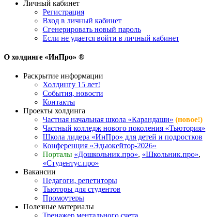
Личный кабинет
Регистрация
Вход в личный кабинет
Сгенерировать новый пароль
Если не удается войти в личный кабинет
О холдинге «ИнПро» ®
Раскрытие информации
Холдингу 15 лет!
События, новости
Контакты
Проекты холдинга
Частная начальная школа «Карандаши»
(новое!)
Частный колледж нового поколения «Тьютория»
Школа лидера «ИнПро» для детей и подростков
Конференция «Эдьюкейтор-2026»
Порталы
«Дошкольник.про»
,
«Школьник.про»
,
«Студентус.про»
Вакансии
Педагоги, репетиторы
Тьюторы для студентов
Промоутеры
Полезные материалы
Тренажер ментального счета